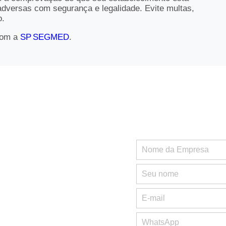
adversas com segurança e legalidade. Evite multas,
o.
com a
SP SEGMED
.
m.br