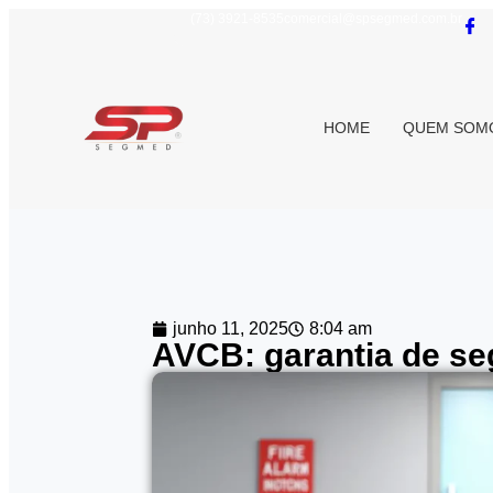
(73) 3921-8535
comercial@spsegmed.com.br
HOME
QUEM SOM
junho 11, 2025
8:04 am
AVCB: garantia de se