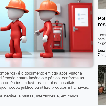
PGR
res
Enten
para 
exigê
Leia
7 de 
ombeiros) é o documento emitido após vistoria
ificação contra incêndio e pânico, conforme as
a comércios, indústrias, escolas, hospitais,
ue receba público ou utilize produtos inflamáveis.
ulnerável a multas, interdições e, em casos