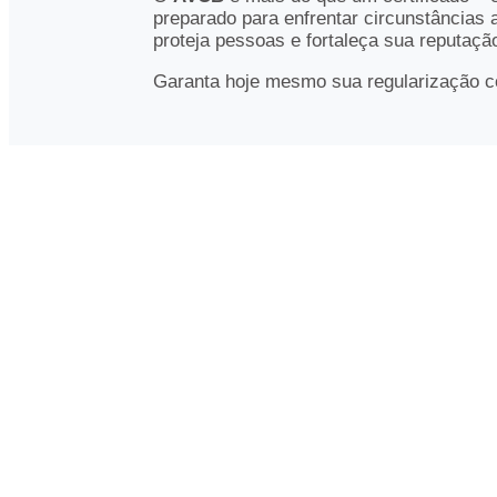
preparado para enfrentar circunstâncias 
proteja pessoas e fortaleça sua reputaçã
Garanta hoje mesmo sua regularização 
(73) 3291-8535
comercial@sptreinamentos.co