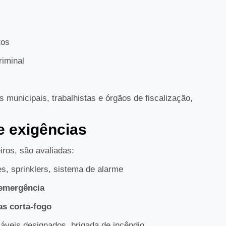
tos
riminal
 municipais, trabalhistas e órgãos de fiscalização,
 e exigências
iros, são avaliadas:
es, sprinklers, sistema de alarme
 emergência
as corta‑fogo
sáveis designados, brigada de incêndio