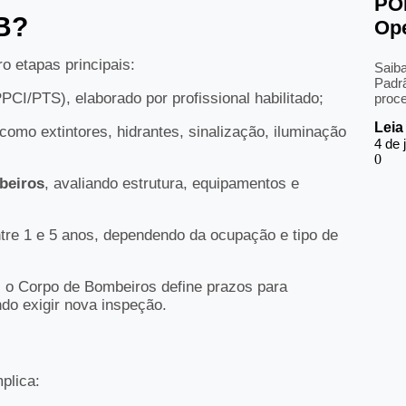
POP
B?
Ope
o etapas principais:
Saib
Padrã
PCI/PTS), elaborado por profissional habilitado;
proce
Leia
 como extintores, hidrantes, sinalização, iluminação
4 de 
beiros
, avaliando estrutura, equipamentos e
ntre 1 e 5 anos, dependendo da ocupação e tipo de
, o Corpo de Bombeiros define prazos para
do exigir nova inspeção.
plica: