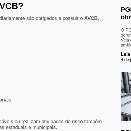
AVCB?
PGR
obr
iariamente são obrigados a possuir o
AVCB
,
O PGR
geren
Veja 
ambie
Leia
4 de 
riais
áveis ou realizam atividades de risco também
s estaduais e municipais.