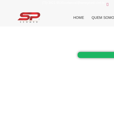
(73) 3921-8535
comercial@spsegmed.com.br
HOME
QUEM SOM