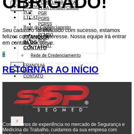
OBRIGADO!
PGRCC
PCMSO/PGR/LTCAT
X
PCMSO
LTCAT/PGR/PCMSO
POP
PGR
LTCAT
PGRS
PGRSS
Rede de Credenciamento
PGRCC
Seu cadastro foi efetuado com sucesso, estamos
PCMSO
felizes com o seu interesse. Nossa equipe irá entrar
FRANQUIA
POP
em contato em breve.
BLOG
LTCAT
CONTATO
<
Rede de Credenciamento
FRANQUIA
RETORNAR AO INÍCIO
X
BLOG
CONTATO
X
Com 22 anos de experiência no mercado de Segurança e
Medicina do Trabalho, cuidamos da sua empresa com