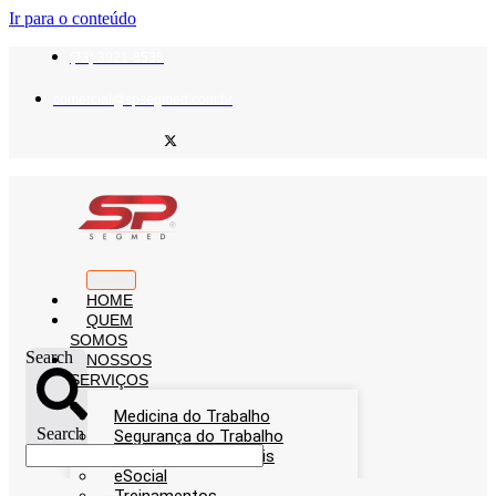
Ir para o conteúdo
(73) 3921-8535
comercial@spsegmed.com.br
HOME
QUEM
SOMOS
Search
NOSSOS
SERVIÇOS
Medicina do Trabalho
Search
Segurança do Trabalho
Exames Ocupacionais
eSocial