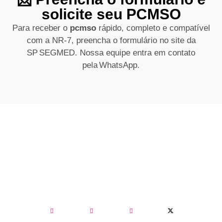
solicite seu PCMSO
Para receber o
pcmso
rápido, completo e compatível
com a NR‑7, preencha o formulário no site da
SP SEGMED. Nossa equipe entra em contato
pela WhatsApp.
(73) 3291-8535
comercial@sptreinamentos.com.br
TEIXEIRA DE FREITAS/BA Rua Águas Claras,
1.201, Bela Vista, CEP: 45990-280, Brasil