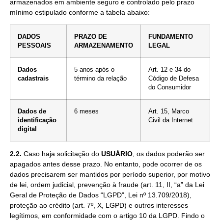
armazenados em ambiente seguro e controlado pelo prazo
mínimo estipulado conforme a tabela abaixo:
DADOS
PRAZO DE
FUNDAMENTO
PESSOAIS
ARMAZENAMENTO
LEGAL
Dados
5 anos após o
Art. 12 e 34 do
cadastrais
término da relação
Código de Defesa
do Consumidor
Dados de
6 meses
Art. 15, Marco
identificação
Civil da Internet
digital
2.2.
Caso haja solicitação do
USUÁRIO
, os dados poderão ser
apagados antes desse prazo. No entanto, pode ocorrer de os
dados precisarem ser mantidos por período superior, por motivo
de lei, ordem judicial, prevenção à fraude (art. 11, II, “a” da Lei
Geral de Proteção de Dados “LGPD”, Lei nº 13.709/2018),
proteção ao crédito (art. 7º, X, LGPD) e outros interesses
legítimos, em conformidade com o artigo 10 da LGPD. Findo o