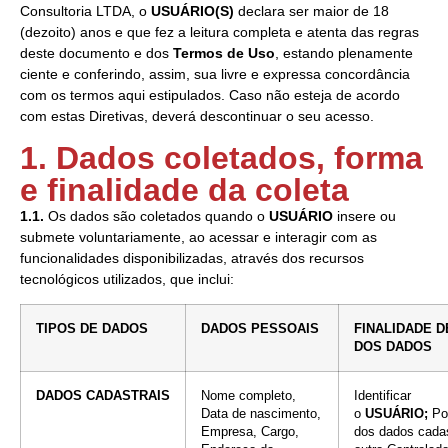
Consultoria LTDA, o
USUÁRIO(S)
declara ser maior de 18
(dezoito) anos e que fez a leitura completa e atenta das regras
deste documento e dos
Termos de Uso
, estando plenamente
ciente e conferindo, assim, sua livre e expressa concordância
com os termos aqui estipulados. Caso não esteja de acordo
com estas Diretivas, deverá descontinuar o seu acesso.
1. Dados coletados, forma
e finalidade da coleta
1.1.
Os dados são coletados quando o
USUÁRIO
insere ou
submete voluntariamente, ao acessar e interagir com as
funcionalidades disponibilizadas, através dos recursos
tecnológicos utilizados, que inclui:
TIPOS DE DADOS
DADOS PESSOAIS
FINALIDADE D
DOS DADOS
DADOS
CADASTRAIS
Nome completo,
Identificar
Data de nascimento,
o
USUÁRIO;
Por
Empresa, Cargo,
dos dados cadas