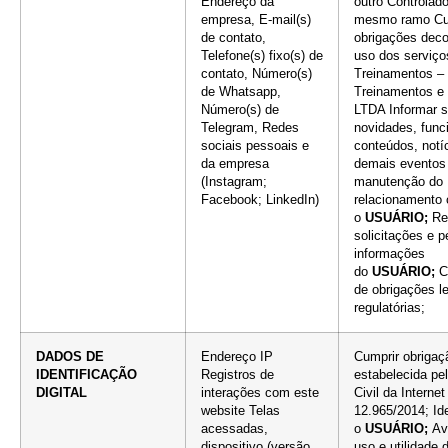
Endereço da
outro Controlado
empresa, E-mail(s)
mesmo ramo Cu
de contato,
obrigações deco
Telefone(s) fixo(s) de
uso dos serviç
contato, Número(s)
Treinamentos –
de Whatsapp,
Treinamentos e 
Número(s) de
LTDA Informar s
Telegram, Redes
novidades, func
sociais pessoais e
conteúdos, notí
da empresa
demais eventos
(Instagram;
manutenção do
Facebook; LinkedIn)
relacionamento
o
USUÁRIO;
Re
solicitações e 
informações
do
USUÁRIO;
C
de obrigações l
regulatórias;
DADOS DE
Endereço IP
Cumprir obrigaç
IDENTIFICAÇÃO
Registros de
estabelecida pe
DIGITAL
interações com este
Civil da Internet
website Telas
12.965/2014; Ide
acessadas,
o
USUÁRIO;
Ava
dispositivo (versão
uso e utilidade 