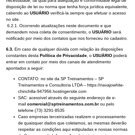
necessidade, tal qual para adequação e conformidade legal de
disposição de lei ou norma que tenha força jurídica equivalente,
cabendo ao
USUÁRIO
verificá-la sempre que efetuar o acesso
no site.
6.2.1. Ocorrendo atualizações neste documento e que
demandem nova coleta de consentimento, o
USUÁRIO
será
notificado por meio dos contatos que nos forneceu no cadastro.
6.3.
Em caso de qualquer dúvida com relação às disposições
constantes desta
Política de Privacidade
, o
USUÁRIO
poderá
entrar em contato por meio dos canais de atendimento
apontados a seguir:
CONTATO: no site da SP Treinamentos – SP
Treinamentos e Consultoria LTDA – https://navajowhite-
chinchilla-947956.hostingersite.com
SAC: acessível através do seguinte endereço de e-
mail
comercial@sptreinamentos.com.br
ou pelo
telefone (73) 3291-8535
Caso empresas terceirizadas realizem o processamento
de quaisquer dados que coletamos, as mesmas deverão
respeitar as condições aqui estipuladas e nossas normas