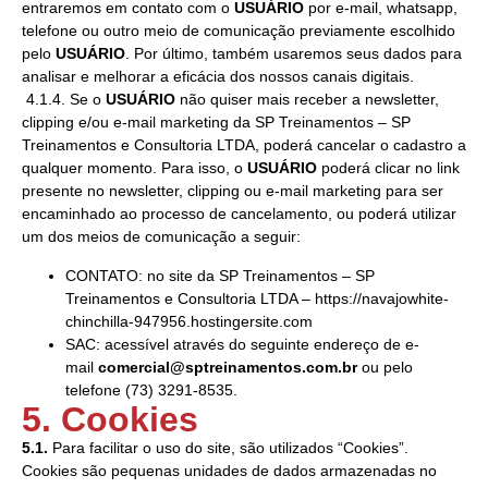
entraremos em contato com o
USUÁRIO
por e-mail, whatsapp,
telefone ou outro meio de comunicação previamente escolhido
pelo
USUÁRIO
. Por último, também usaremos seus dados para
analisar e melhorar a eficácia dos nossos canais digitais.
4.1.4. Se o
USUÁRIO
não quiser mais receber a newsletter,
clipping e/ou e-mail marketing da SP Treinamentos – SP
Treinamentos e Consultoria LTDA, poderá cancelar o cadastro a
qualquer momento. Para isso, o
USUÁRIO
poderá clicar no link
presente no newsletter, clipping ou e-mail marketing para ser
encaminhado ao processo de cancelamento, ou poderá utilizar
um dos meios de comunicação a seguir:
CONTATO: no site da SP Treinamentos – SP
Treinamentos e Consultoria LTDA – https://navajowhite-
chinchilla-947956.hostingersite.com
SAC: acessível através do seguinte endereço de e-
mail
comercial@sptreinamentos.com.br
ou pelo
telefone (73) 3291-8535.
5. Cookies
5.1.
Para facilitar o uso do site, são utilizados “Cookies”.
Cookies são pequenas unidades de dados armazenadas no