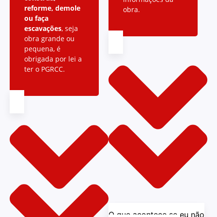
reforme, demole
obra.
ou faça
escavações
, seja
obra grande ou
pequena, é
obrigada por lei a
ter o PGRCC.
O que acontece se eu não