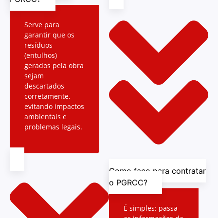
Serve para
garantir que os
resíduos
(entulhos)
gerados pela obra
sejam
descartados
corretamente,
evitando impactos
ambientais e
problemas legais.
Como faço para contratar
o PGRCC?
É simples: passa