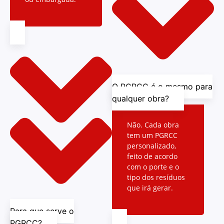
O PGRCC é o mesmo para
qualquer obra?
Não. Cada obra
tem um PGRCC
personalizado,
feito de acordo
com o porte e o
tipo dos resíduos
que irá gerar.
Para que serve o
PGRCC?