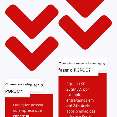
Quanto tempo leva para
fazer o PGRCC?
Aqui na SP
Quem precisa ter o
SEGMED, por
PGRCC?
exemplo,
entregamos em
Qualquer pessoa
até 24h úteis
ou empresa que
após o envio das
construa,
informações da