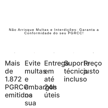
Não Arrisque Multas e Interdições: Garanta a
Conformidade do seu PGRCC!
Mais
Evite
Entrega
Suporte
Preço
de
multas
em
técnico
justo
1.872
e
até
incluso
PGRCC
embargos
24h
emitidos
na
úteis
sua