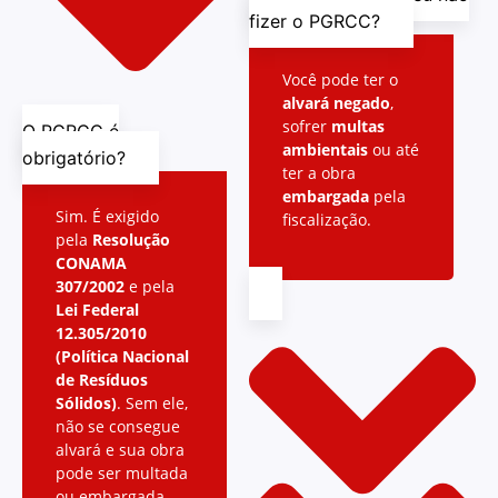
fizer o PGRCC?
Você pode ter o
alvará negado
,
sofrer
multas
O PGRCC é
ambientais
ou até
obrigatório?
ter a obra
embargada
pela
Sim. É exigido
fiscalização.
pela
Resolução
CONAMA
307/2002
e pela
Lei Federal
12.305/2010
(Política Nacional
de Resíduos
Sólidos)
. Sem ele,
não se consegue
alvará e sua obra
pode ser multada
ou embargada.