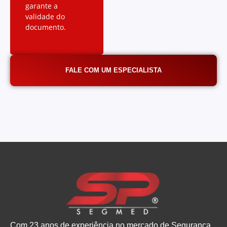
garante a
validade do
documento.
FALE COM UM ESPECIALISTA
Com 23 anos de experiência no mercado de Segurança