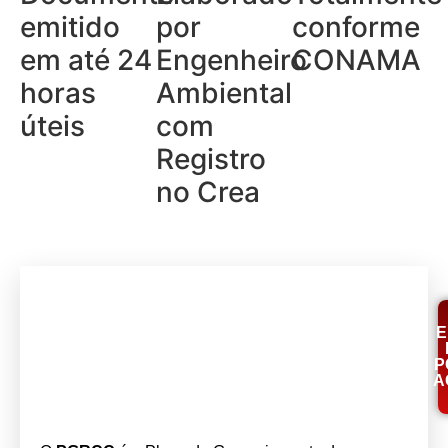
emitido
por
conforme
em até 24
Engenheiro
CONAMA
horas
Ambiental
úteis
com
Registro
no Crea
E
P
A